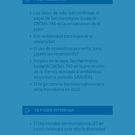
Los datos de vida real confirman el
papel de
Saccharomyces boulardii
CNCM I-745 en la erradicación de
H.
pylori
Eco-solidaridad para superar la
adversidad
El uso de probióticos aumenta, pero…
¿quién los recomienda?
Empleo de la cepa
Saccharomyces
boulardii
CNCM I-745 en la prevención
de la diarrea asociada a antibióticos
en pediatría (estudio SABURA)
El largo camino iberolatinoamericano
de la microbiota en 2025
TE PUEDE INTERESAR
El Día mundial del microbioma (27 de
junio) celebrará este año la diversidad