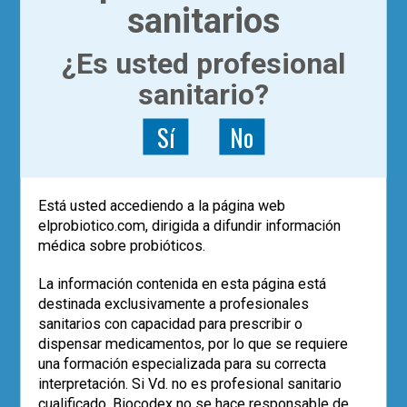
sanitarios
¿Es usted profesional
sanitario?
Sí
No
|
ACTUALÍZATE
ARTÍCULOS
Está usted accediendo a la página web
The Diet Switch Study
elprobiotico.com, dirigida a difundir información
médica sobre probióticos.
Dr. Francisco Guarner
La información contenida en esta página está
El estudio The Diet Switch Study
destinada exclusivamente a profesionales
demuestra cómo un cambio radical en la
sanitarios con capacidad para prescribir o
dieta de tan solo dos semanas puede
dispensar medicamentos, por lo que se requiere
tener un impacto inmediato en la
una formación especializada para su correcta
composición y actividad metabólica de la
interpretación. Si Vd. no es profesional sanitario
microbiota intestinal así como en
cualificado, Biocodex no se hace responsable de