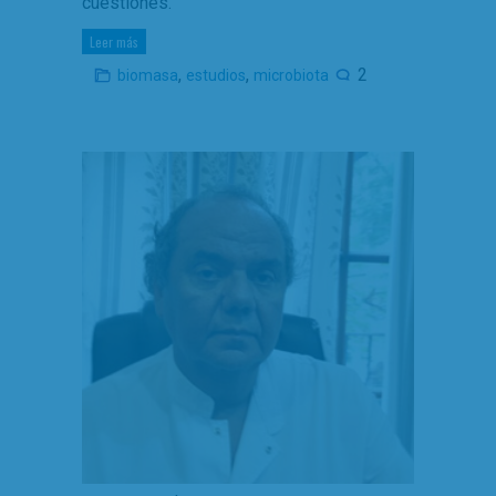
cuestiones.
Leer más
,
,
2
biomasa
estudios
microbiota