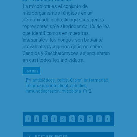
La micobiota es el conjunto de
microorganismos fúngicos en un
determinado nicho. Aunque sus genes
representan solo alrededor de 1% de los
que identificamos en muestras
intestinales, los hongos son bastante
prevalentes y algunos géneros como
Candida y Saccharomyces se encuentran
en casi todos los individuos.
Leer más
,
,
,
antibióticos
colitis
Crohn
enfermedad
,
,
inflamatoria intestinal
estudios
,
2
inmunodepresión
micobiota
<
1
2
3
5
6
7
8
>
4
POST RECIENTES