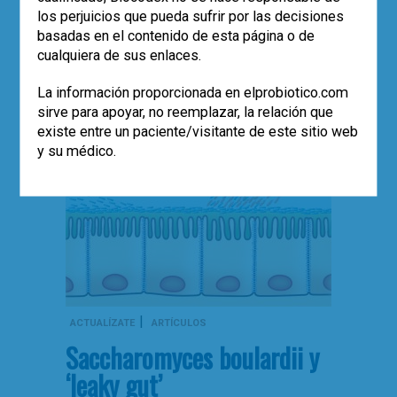
marcadores histológicos de la mucosa
los perjuicios que pueda sufrir por las decisiones
del colon.
basadas en el contenido de esta página o de
cualquiera de sus enlaces.
Leer más
,
,
,
,
cáncer
cáncer de colon
dieta
estudios
La información proporcionada en elprobiotico.com
1
microbiota
sirve para apoyar, no reemplazar, la relación que
existe entre un paciente/visitante de este sitio web
y su médico.
|
ACTUALÍZATE
ARTÍCULOS
Saccharomyces boulardii y
‘leaky gut’