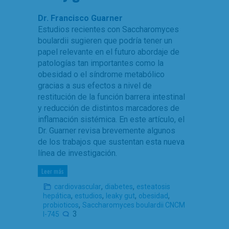
Dr. Francisco Guarner
Estudios recientes con Saccharomyces
boulardii sugieren que podría tener un
papel relevante en el futuro abordaje de
patologías tan importantes como la
obesidad o el síndrome metabólico
gracias a sus efectos a nivel de
restitución de la función barrera intestinal
y reducción de distintos marcadores de
inflamación sistémica. En este artículo, el
Dr. Guarner revisa brevemente algunos
de los trabajos que sustentan esta nueva
línea de investigación.
Leer más
,
,
cardiovascular
diabetes
esteatosis
,
,
,
,
hepática
estudios
leaky gut
obesidad
,
probioticos
Saccharomyces boulardii CNCM
3
I-745