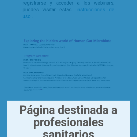
registrarse y acceder a los webinars,
puedes visitar estas
instrucciones de
uso
.
Página destinada a
profesionales
sanitarios
Fecha de última modificación del artículo: