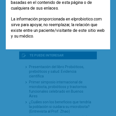
basadas en el contenido de esta página o de
El uso de probióticos aumenta, pero…
¿quién los recomienda?
cualquiera de sus enlaces.
Empleo de la cepa
Saccharomyces
boulardii
CNCM I-745 en la prevención
La información proporcionada en elprobiotico.com
de la diarrea asociada a antibióticos
sirve para apoyar, no reemplazar, la relación que
en pediatría (estudio SABURA)
existe entre un paciente/visitante de este sitio web
El largo camino iberolatinoamericano
y su médico.
de la microbiota en 2025
TE PUEDE INTERESAR
Presentación del libro Probióticos,
prebióticos y salud. Evidencia
científica
Primer simposio internacional de
microbiota, probióticos y trastornos
funcionales celebrado en Buenos
Aires
¿Cuáles son los beneficios que tendría
la población si cuidara su microbiota?
(Entrevista al Prof. Zhao)