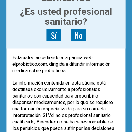
27/03/2017
¿Es usted profesional
francisco guarner
,
sanitario?
microbiota
0 comentarios
Sí
No
DEJA UN COMENTARIO
Está usted accediendo a la página web
elprobiotico.com, dirigida a difundir información
Has de ser
un usuario registrado
para
médica sobre probióticos.
publicar un comentario.
La información contenida en esta página está
POST RECIENTES
destinada exclusivamente a profesionales
sanitarios con capacidad para prescribir o
Los datos de vida real confirman el
dispensar medicamentos, por lo que se requiere
papel de
Saccharomyces boulardii
una formación especializada para su correcta
CNCM I-745 en la erradicación de
H.
interpretación. Si Vd. no es profesional sanitario
pylori
cualificado, Biocodex no se hace responsable de
Eco-solidaridad para superar la
los perjuicios que pueda sufrir por las decisiones
adversidad