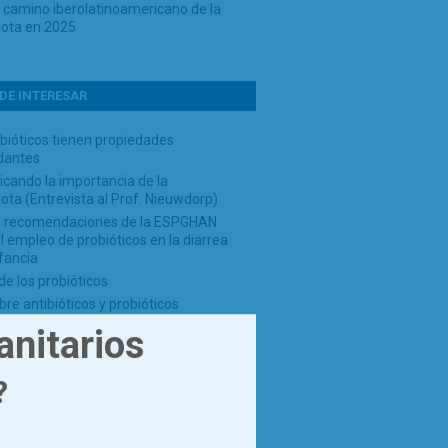
o camino iberolatinoamericano de la
iota en 2025
DE INTERESAR
bióticos tienen propiedades
idantes
cando la importancia de la
ota (Entrevista al Prof. Nieuwdorp)
 recomendaciones de la ESPGHAN
l empleo de probióticos en la diarrea
nfancia
de los probióticos
re antibióticos y probióticos
anitarios
?