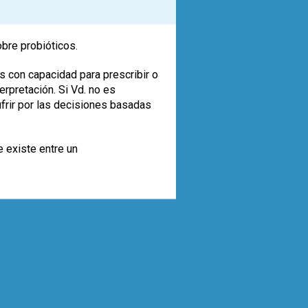
obre probióticos.
s con capacidad para prescribir o
rpretación. Si Vd. no es
ufrir por las decisiones basadas
e existe entre un