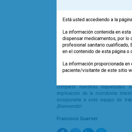
digestivo humano desde hace much
Facultad de Medicina de Buenos A
revisiones sobre la influencia de la
Está usted accediendo a la página
década de los 70 del pasado s
Neurogastroenterología y Motilid
La información contenida en esta 
Bonorino Udaondo de Buenos Aires
dispensar medicamentos, por lo qu
exclusiva a la prevención y tratami
profesional sanitario cualificado
de la Hepato-Gastroenterología a
en el contenido de esta página o 
Argentina de Gastroenterolog
Neurogastroenterología.
La información proporcionada en e
paciente/visitante de este sitio 
He tenido la oportunidad y el place
con el Profesor Luis Bustos en múl
compartir nuestras inquietudes 
implicación de la microbiota intesti
incorporarte a este equipo de tra
¡Bienvenido!
Francisco Guarner