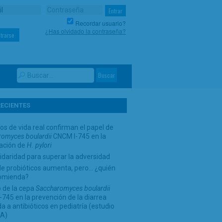
Recordar usuario?
¿Has olvidado la contraseña?
trarse
RECIENTES
os de vida real confirman el papel de
omyces boulardii
CNCM I-745 en la
cación de
H. pylori
idaridad para superar la adversidad
de probióticos aumenta, pero… ¿quién
comienda?
 de la cepa
Saccharomyces boulardii
745 en la prevención de la diarrea
a a antibióticos en pediatría (estudio
A)