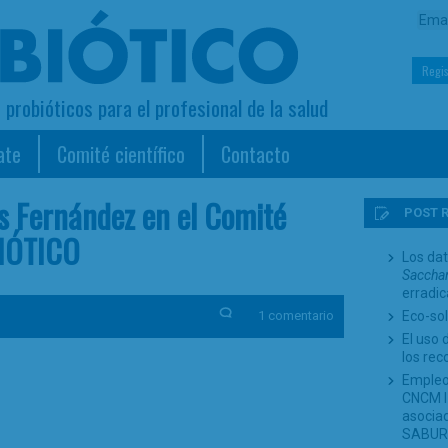
Regis
s probióticos para el profesional de la salud
ate
Comité científico
Contacto
os Fernández en el Comité
POST 
BIÓTICO
Los dat
Sacchar
erradi
1 comentario
Eco-sol
El uso 
los re
Empleo
CNCM I-
asociad
SABUR