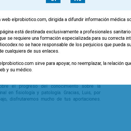
os años. El padre de Luis, Catedrático de la
ires, publicó en inglés una de las primeras
 microbiota en las funciones digestivas, ya en la
 web elprobiotico.com, dirigida a difundir información médica s
iglo. Luis ha trabajado en el área de la
ad Digestiva en el reconocido Hospital Carlos
página está destinada exclusivamente a profesionales sanitario
, una institución casi centenaria dedicada en
e se requiere una formación especializada para su correcta inte
ento de Patologías Digestivas, escuela primigenia
, Biocodex no se hace responsable de los perjuicios que pueda s
rgentina. Ha sido Presidente de la Sociedad
de cualquiera de sus enlaces.
ía y de la Sociedad Latinoamericana de
lprobiotico.com sirve para apoyar, no reemplazar, la relación qu
web y su médico.
r de compartir eventos y discusiones científicas
tiples ocasiones durante los últimos años, y de
sobre el progreso del conocimiento sobre la
nal en fisiología y patología. Gracias, Luis, por
bajo, disfrutaremos mucho de tus aportaciones.