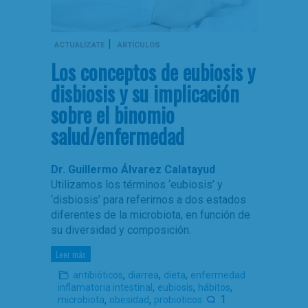
|
ACTUALÍZATE
ARTÍCULOS
Los conceptos de eubiosis y
disbiosis y su implicación
sobre el binomio
salud/enfermedad
Dr. Guillermo Álvarez Calatayud
Utilizamos los términos ‘eubiosis’ y
‘disbiosis’ para referirnos a dos estados
diferentes de la microbiota, en función de
su diversidad y composición.
Leer más
,
,
,
antibióticos
diarrea
dieta
enfermedad
,
,
,
inflamatoria intestinal
eubiosis
hábitos
,
,
1
microbiota
obesidad
probioticos