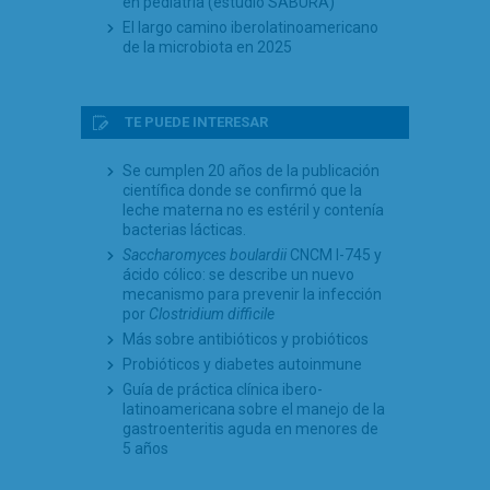
en pediatría (estudio SABURA)
El largo camino iberolatinoamericano
de la microbiota en 2025
TE PUEDE INTERESAR
Se cumplen 20 años de la publicación
científica donde se confirmó que la
leche materna no es estéril y contenía
bacterias lácticas.
Saccharomyces boulardii
CNCM I-745 y
ácido cólico: se describe un nuevo
mecanismo para prevenir la infección
por
Clostridium difficile
Más sobre antibióticos y probióticos
Probióticos y diabetes autoinmune
Guía de práctica clínica ibero-
latinoamericana sobre el manejo de la
gastroenteritis aguda en menores de
5 años