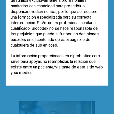
destinada exclusivamente a profesionales
sanitarios con capacidad para prescribir o
¿Existe consenso en la
dispensar medicamentos, por lo que se requiere
definición de prebióticos?
una formación especializada para su correcta
interpretación. Si Vd. no es profesional sanitario
cualificado, Biocodex no se hace responsable de
Dra. Teresa Requena Rolanía
los perjuicios que pueda sufrir por las decisiones
La ISAPP ha publicado una nueva
basadas en el contenido de esta página o de
definición del término prebiótico.
cualquiera de sus enlaces.
Revisamos esta nueva definición así
como algunos puntos del Consenso
La información proporcionada en elprobiotico.com
sobre Prebióticos que la contiene.
sirve para apoyar, no reemplazar, la relación que
existe entre un paciente/visitante de este sitio web
Leer más
y su médico.
,
ácidos grasos de cadena corta
,
,
documento de consenso
ISAPP
,
0
microbiota
prebioticos