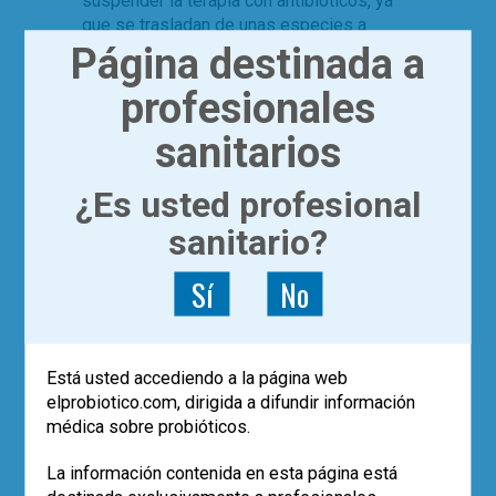
suspender la terapia con antibióticos, ya
que se trasladan de unas especies a
Página destinada a
otras que pasan a ser resistentes y
dominantes. El uso de algunos
profesionales
probióticos en paralelo con los
tratamientos antibióticos evita la
sanitarios
proliferación de cepas resistentes
mediante un mecanismo de competición.
¿Es usted profesional
Leer más
sanitario?
,
,
,
antibióticos
estudios
microbiota
,
0
probioticos
resistencia bacteriana
Sí
No
Está usted accediendo a la página web
elprobiotico.com, dirigida a difundir información
médica sobre probióticos.
La información contenida en esta página está
|
ACTUALÍZATE
ARTÍCULOS