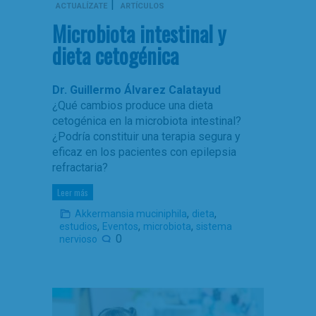
|
ACTUALÍZATE
ARTÍCULOS
Microbiota intestinal y
dieta cetogénica
Dr. Guillermo Álvarez Calatayud
¿Qué cambios produce una dieta
cetogénica en la microbiota intestinal?
¿Podría constituir una terapia segura y
eficaz en los pacientes con epilepsia
refractaria?
Leer más
,
,
Akkermansia muciniphila
dieta
,
,
,
estudios
Eventos
microbiota
sistema
0
nervioso