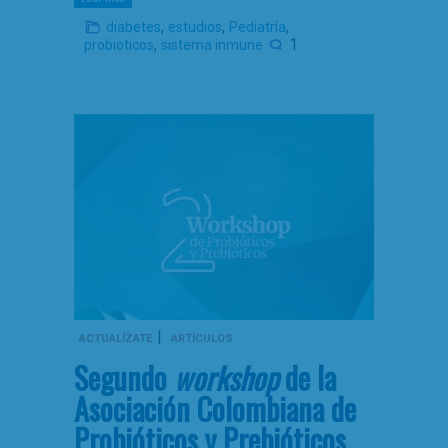
,
,
,
diabetes
estudios
Pediatría
,
1
probioticos
sistema inmune
|
ACTUALÍZATE
ARTÍCULOS
Segundo
workshop
de la
Asociación Colombiana de
Probióticos y Prebióticos