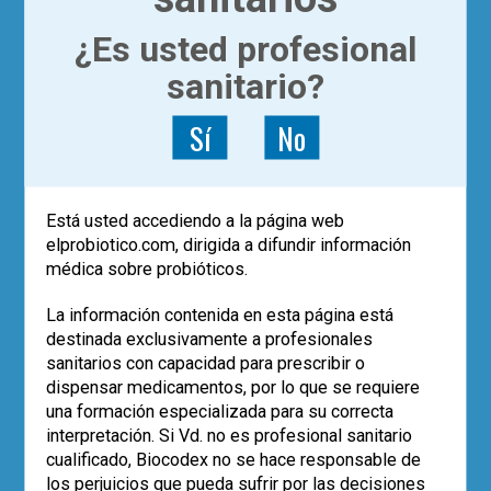
¿Es usted profesional
sanitario?
Sí
No
Está usted accediendo a la página web
elprobiotico.com, dirigida a difundir información
médica sobre probióticos.
|
ACTUALÍZATE
ARTÍCULOS
La información contenida en esta página está
Probióticos y antibióticos
destinada exclusivamente a profesionales
sanitarios con capacidad para prescribir o
dispensar medicamentos, por lo que se requiere
Dr. Francisco Guarner
una formación especializada para su correcta
Está demostrado que durante el
interpretación. Si Vd. no es profesional sanitario
consumo de antibióticos hay pérdida de
cualificado, Biocodex no se hace responsable de
riqueza y diversidad en la microbiota
los perjuicios que pueda sufrir por las decisiones
intestinal y sobrecrecimiento de