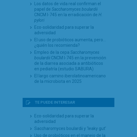
Los datos de vida real confirman el
papel de
Saccharomyces boulardii
CNCM I-745 en la erradicación de
H.
pylori
Eco-solidaridad para superar la
adversidad
El uso de probióticos aumenta, pero…
¿quién los recomienda?
Empleo de la cepa
Saccharomyces
boulardii
CNCM I-745 en la prevención
de la diarrea asociada a antibióticos
en pediatría (estudio SABURA)
El largo camino iberolatinoamericano
de la microbiota en 2025
TE PUEDE INTERESAR
Eco-solidaridad para superar la
adversidad
Saccharomyces boulardii y ‘leaky gut’
Uso de probióticos en el manejo de la