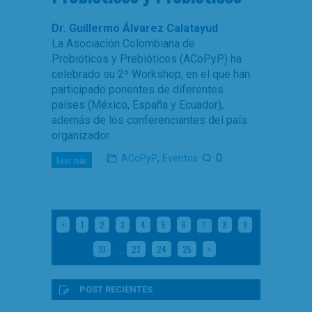
Dr. Guillermo Álvarez Calatayud
La Asociación Colombiana de
Probióticos y Prebióticos (ACoPyP) ha
celebrado su 2º Workshop, en el que han
participado ponentes de diferentes
países (México, España y Ecuador),
además de los conferenciantes del país
organizador.
,
0
ACoPyP
Eventos
Leer más
<
1
2
3
4
5
6
8
9
7
…
10
23
24
25
>
POST RECIENTES