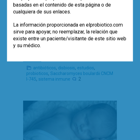
basadas en el contenido de esta página o de
especies resistentes que distorsionan el
cualquiera de sus enlaces.
ecosistema. El uso de probióticos
asociado al tratamiento con antibióticos
La información proporcionada en elprobiotico.com
no solo previene la diarrea, sino que,
sirve para apoyar, no reemplazar, la relación que
sobre todo, puede mitigar la disbiosis y
existe entre un paciente/visitante de este sitio web
favorecer la pronta recuperación del
y su médico.
ecosistema.
Leer más
,
,
,
antibióticos
disbiosis
estudios
,
probioticos
Saccharomyces boulardii CNCM
,
2
I-745
sistema inmune