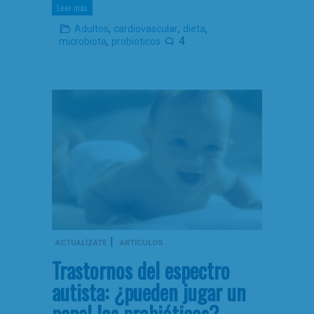
Leer más
,
,
,
Adultos
cardiovascular
dieta
,
4
microbiota
probioticos
|
ACTUALÍZATE
ARTÍCULOS
Trastornos del espectro
autista: ¿pueden jugar un
papel los probióticos?