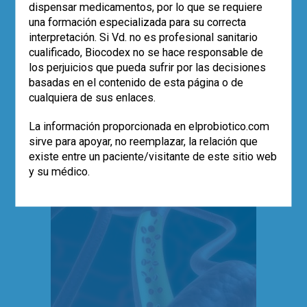
intentan, sus ensayos clínicos y artículos
dispensar medicamentos, por lo que se requiere
de revisión en las revistas científicas
una formación especializada para su correcta
más prestigiosas, como Nature, Science,
interpretación. Si Vd. no es profesional sanitario
Lancet o British Medical Journal, por
cualificado, Biocodex no se hace responsable de
ejemplo. La edición de artículos sobre
los perjuicios que pueda sufrir por las decisiones
estos temas en este tipo de
basadas en el contenido de esta página o de
publicaciones nos…
cualquiera de sus enlaces.
Leer más
La información proporcionada en elprobiotico.com
,
,
0
prebioticos
probioticos
revistas
sirve para apoyar, no reemplazar, la relación que
existe entre un paciente/visitante de este sitio web
y su médico.