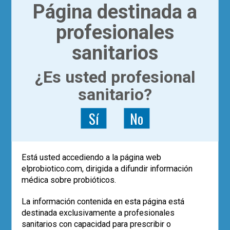
Página destinada a
profesionales
sanitarios
¿Es usted profesional
sanitario?
|
ACTUALÍZATE
ARTÍCULOS
Las mejores publicaciones
Sí
No
científicas periódicas sobre
microbiota intestinal y
probióticos
Está usted accediendo a la página web
elprobiotico.com, dirigida a difundir información
médica sobre probióticos.
Dr. Guillermo Álvarez Calatayud
Muchos de los científicos expertos en
La información contenida en esta página está
temas sobre microbiota intestinal y
destinada exclusivamente a profesionales
probióticos publican, o por lo menos lo
sanitarios con capacidad para prescribir o