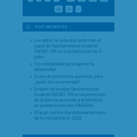
30
31
>
POST RECIENTES
Los datos de vida real confirman el
papel de
Saccharomyces boulardii
CNCM I-745 en la erradicación de
H.
pylori
Eco-solidaridad para superar la
adversidad
El uso de probióticos aumenta, pero…
¿quién los recomienda?
Empleo de la cepa
Saccharomyces
boulardii
CNCM I-745 en la prevención
de la diarrea asociada a antibióticos
en pediatría (estudio SABURA)
El largo camino iberolatinoamericano
de la microbiota en 2025