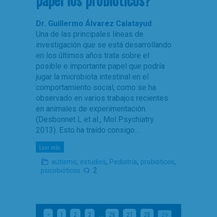
Dr. Guillermo Álvarez Calatayud
Una de las principales líneas de
investigación que se está desarrollando
en los últimos años trata sobre el
posible e importante papel que podría
jugar la microbiota intestinal en el
comportamiento social, como se ha
observado en varios trabajos recientes
en animales de experimentación.
(Desbonnet L et al., Mol Psychiatry.
2013). Esto ha traído consigo…
Leer más
,
,
,
,
autismo
estudios
Pediatría
probioticos
2
psicobióticos
…
<
1
2
3
26
27
28
29