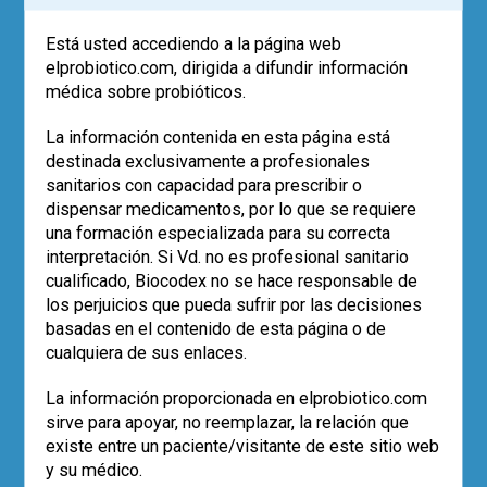
COVID-19
Eventos
SEMiPyP
SIAMPyP
1
Está usted accediendo a la página web
elprobiotico.com, dirigida a difundir información
médica sobre probióticos.
La información contenida en esta página está
destinada exclusivamente a profesionales
sanitarios con capacidad para prescribir o
dispensar medicamentos, por lo que se requiere
una formación especializada para su correcta
interpretación. Si Vd. no es profesional sanitario
cualificado, Biocodex no se hace responsable de
los perjuicios que pueda sufrir por las decisiones
basadas en el contenido de esta página o de
|
ACTUALÍZATE
ARTÍCULOS
cualquiera de sus enlaces.
Eje microbiota-intestino-
La información proporcionada en elprobiotico.com
cerebro. Su relación en el
sirve para apoyar, no reemplazar, la relación que
binomio salud/enfermedad
existe entre un paciente/visitante de este sitio web
y su médico.