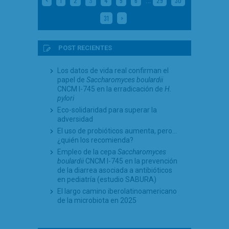
…
<
1
2
4
5
6
29
30
3
31
>
POST RECIENTES
Los datos de vida real confirman el
papel de
Saccharomyces boulardii
CNCM I-745 en la erradicación de
H.
pylori
Eco-solidaridad para superar la
adversidad
El uso de probióticos aumenta, pero…
¿quién los recomienda?
Empleo de la cepa
Saccharomyces
boulardii
CNCM I-745 en la prevención
de la diarrea asociada a antibióticos
en pediatría (estudio SABURA)
El largo camino iberolatinoamericano
de la microbiota en 2025