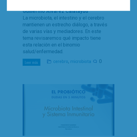
Mónica de la Fuente del Rey
,
Dr.
Guillermo Álvarez Calatayud
La microbiota, el intestino y el cerebro
mantienen un estrecho diálogo, a través
de varias vías y mediadores. En este
tema revisaremos qué impacto tiene
esta relación en el binomio
salud/enfermedad.
,
0
cerebro
microbiota
Leer más