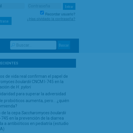
Recordar usuario?
¿Has olvidado la contraseña?
trarse
RECIENTES
os de vida real confirman el papel de
omyces boulardii
CNCM I-745 en la
cación de
H. pylori
idaridad para superar la adversidad
de probióticos aumenta, pero… ¿quién
comienda?
 de la cepa
Saccharomyces boulardii
745 en la prevención de la diarrea
a a antibióticos en pediatría (estudio
A)