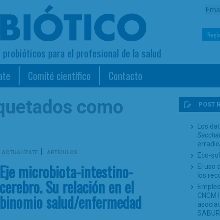
Regis
s probióticos para el profesional de la salud
ate
Comité científico
Contacto
iquetados como
POST 
Los dat
Sacchar
erradi
|
ACTUALÍZATE
ARTÍCULOS
Eco-sol
Eje microbiota-intestino-
El uso 
los re
cerebro. Su relación en el
Empleo
binomio salud/enfermedad
CNCM I-
asociad
SABUR