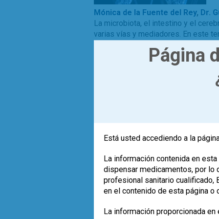
Mónica de la Fuente del Rey
,
Dr. 
La microbiota, el intestino y el cere
varias vías y mediadores. En este t
en el binomio salud/enfermedad.
Página d
,
cerebro
microbiota
Leer más
Está usted accediendo a la página
La información contenida en esta 
dispensar medicamentos, por lo qu
profesional sanitario cualificado
en el contenido de esta página o 
La información proporcionada en e