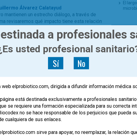
El larg
Guillermo Álvarez Calatayud
microb
bro mantienen un estrecho diálogo, a través de
ema revisaremos qué impacto tiene esta relación
TE PUE
estinada a profesionales s
0
La micr
¿Es usted profesional sanitario
pero no
Nieuwd
Sí
No
Probió
¿1 kilo,
Enferme
coli in
 web elprobiotico.com, dirigida a difundir información médica s
Y de lo
página está destinada exclusivamente a profesionales sanitario
e se requiere una formación especializada para su correcta inte
, Biocodex no se hace responsable de los perjuicios que pueda s
de cualquiera de sus enlaces.
lprobiotico.com sirve para apoyar, no reemplazar, la relación qu