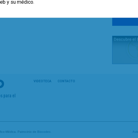
web y su médico.
VIDEOTECA
CONTACTO
s para el
tífico-Médica. Patrocinio de
Biocodex
.
Avi