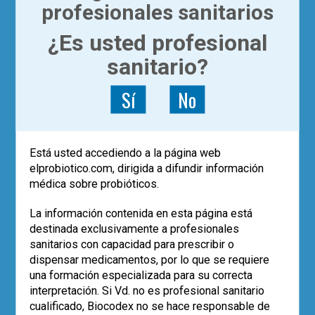
profesionales sanitarios
desconocemos su causa. Su modulación
con el empleo de probióticos y
¿Es usted profesional
prebióticos nos abre la puerta para tratar
y prevenir muchas de ellas.
sanitario?
Leer más
Sí
No
,
,
3
microbiota
prebioticos
probioticos
Está usted accediendo a la página web
elprobiotico.com, dirigida a difundir información
médica sobre probióticos.
La información contenida en esta página está
destinada exclusivamente a profesionales
sanitarios con capacidad para prescribir o
dispensar medicamentos, por lo que se requiere
una formación especializada para su correcta
|
ACTUALÍZATE
ARTÍCULOS
interpretación. Si Vd. no es profesional sanitario
Microbiota intestinal y
cualificado, Biocodex no se hace responsable de