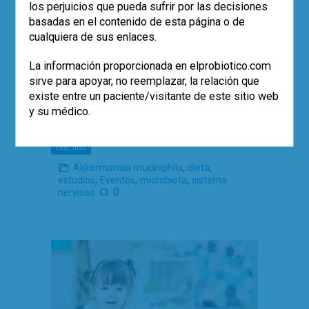
dieta cetogénica
los perjuicios que pueda sufrir por las decisiones
basadas en el contenido de esta página o de
cualquiera de sus enlaces.
Dr. Guillermo Álvarez Calatayud
¿Qué cambios produce una dieta
La información proporcionada en elprobiotico.com
cetogénica en la microbiota intestinal?
sirve para apoyar, no reemplazar, la relación que
¿Podría constituir una terapia segura y
existe entre un paciente/visitante de este sitio web
eficaz en los pacientes con epilepsia
y su médico.
refractaria?
Leer más
,
,
Akkermansia muciniphila
dieta
,
,
,
estudios
Eventos
microbiota
sistema
0
nervioso