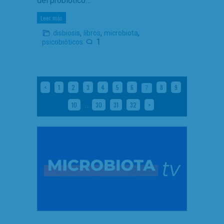
del probiótico…
Leer más
,
,
,
disbiosis
libros
microbiota
1
psicobióticos
<
1
2
3
4
5
6
8
9
7
…
10
30
31
32
>