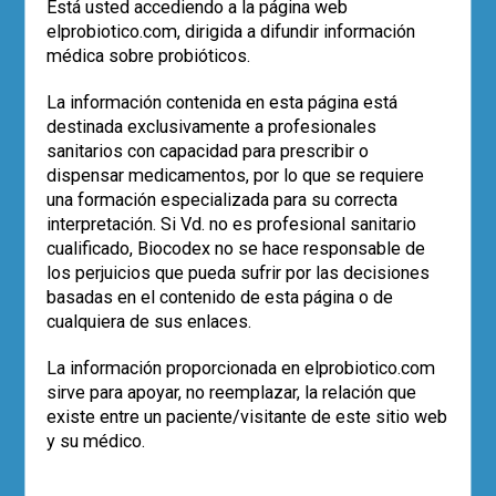
Debido a que son ampliamente
Está usted accediendo a la página web
consumidos por los humanos,
su
elprobiotico.com, dirigida a difundir información
seguridad es primordial
. Uno de los
médica sobre probióticos.
posibles efectos adversos de los mismos
podría ser
la trasferencia de bacterias
La información contenida en esta página está
con resistencia antibiótica
. La gravedad
destinada exclusivamente a profesionales
de este hecho es la posibilidad de
sanitarios con capacidad para prescribir o
transferir resistencia a patógenos a la
dispensar medicamentos, por lo que se requiere
microbiota intestinal, o sea, a bacterias
una formación especializada para su correcta
beneficiosas. Resistencias especificas
interpretación. Si Vd. no es profesional sanitario
son trasladadas por elementos genéticos
cualificado, Biocodex no se hace responsable de
y son frecuentemente detectadas en
los perjuicios que pueda sufrir por las decisiones
probióticos, y representan un reservorio
basadas en el contenido de esta página o de
de resistencia a patógenos intestinales o
cualquiera de sus enlaces.
alimenticios. La resistencia asociada a
La información proporcionada en elprobiotico.com
plásmidos es motivo de preocupación
sirve para apoyar, no reemplazar, la relación que
cuando es transmitida a través del uso de
existe entre un paciente/visitante de este sitio web
probióticos bacterianos, debido a la
y su médico.
posibilidad de que esta resistencia se
propague a los microorganismos dañinos.
Además, la presencia de genes de