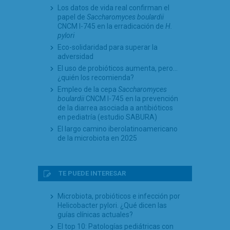
Los datos de vida real confirman el
papel de
Saccharomyces boulardii
CNCM I-745 en la erradicación de
H.
pylori
Eco-solidaridad para superar la
adversidad
El uso de probióticos aumenta, pero…
¿quién los recomienda?
Empleo de la cepa
Saccharomyces
boulardii
CNCM I-745 en la prevención
de la diarrea asociada a antibióticos
en pediatría (estudio SABURA)
El largo camino iberolatinoamericano
de la microbiota en 2025
TE PUEDE INTERESAR
Microbiota, probióticos e infección por
Helicobacter pylori. ¿Qué dicen las
guías clínicas actuales?
El top 10: Patologías pediátricas con