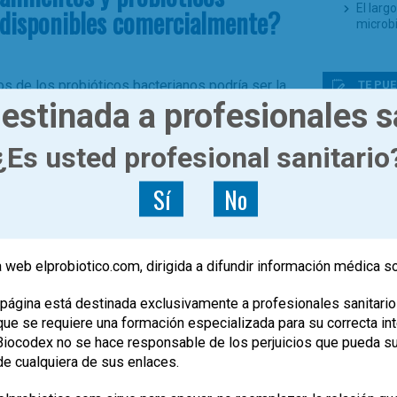
El larg
disponibles comercialmente?
microb
s de los probióticos bacterianos podría ser la
TE PUE
estinada a profesionales s
 a los antibióticos a otros miembros de la
Probió
Anuncio
¿Es usted profesional sanitario
,
,
0
ticos
productos
resistencia bacteriana
Probiót
respira
Sí
No
¿Son e
La micr
pero no
Nieuwd
 web elprobiotico.com, dirigida a difundir información médica s
El top 
el empl
página está destinada exclusivamente a profesionales sanitario
e se requiere una formación especializada para su correcta inte
, Biocodex no se hace responsable de los perjuicios que pueda s
de cualquiera de sus enlaces.