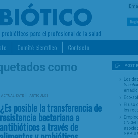
Regis
s probióticos para el profesional de la salud
ate
Comité científico
Contacto
iquetados como
POST 
Los dat
Sacchar
erradi
|
ACTUALÍZATE
ARTÍCULOS
Eco-sol
¿Es posible la transferencia de
El uso 
los re
resistencia bacteriana a
Empleo
antibióticos a través de
CNCM I-
asociad
alimentos y probióticos
SABUR