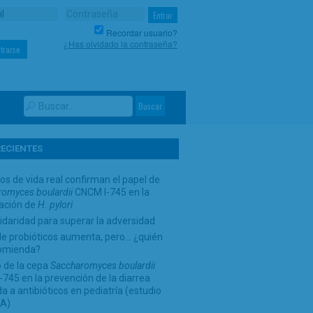
Recordar usuario?
¿Has olvidado la contraseña?
trarse
RECIENTES
os de vida real confirman el papel de
omyces boulardii
CNCM I-745 en la
cación de
H. pylori
idaridad para superar la adversidad
de probióticos aumenta, pero… ¿quién
comienda?
 de la cepa
Saccharomyces boulardii
745 en la prevención de la diarrea
a a antibióticos en pediatría (estudio
A)