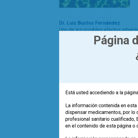
Dr. Luis Bustos Fernández
Uno de los posibles efectos adverso
Página d
trasferencia de genes de resistencia
comunidad microbiana intestinal.
,
,
antibióticos
dieta
probi
Leer más
Está usted accediendo a la página
La información contenida en esta 
dispensar medicamentos, por lo qu
profesional sanitario cualificado
en el contenido de esta página o 