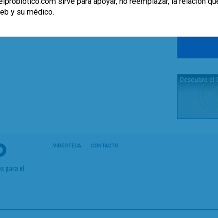
lprobiotico.com sirve para apoyar, no reemplazar, la relación qu
web y su médico.
VIDEOTECA
CONTACTO
s para el