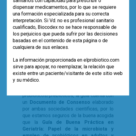
sanitarios con capacidad para prescribir o
El propósito de la guía nació, por una parte,
dispensar medicamentos, por lo que se requiere
de la cada vez mayor evidencia científica
una formación especializada para su correcta
del papel de la microbiota intestinal en el
interpretación. Si Vd. no es profesional sanitario
proceso de envejecimiento, y de otra, de la
cualificado, Biocodex no se hace responsable de
mayor demanda de conocimientos en el
los perjuicios que pueda sufrir por las decisiones
empleo de preparados
basadas en el contenido de esta página o de
probióticos/prebióticos, no solo entre
cualquiera de sus enlaces.
geriatras y los médicos que atienden a
las personas mayores
, sino también por
La información proporcionada en elprobiotico.com
parte de otros profesionales de la salud.
sirve para apoyar, no reemplazar, la relación que
existe entre un paciente/visitante de este sitio web
Además de abordar los conceptos
y su médico.
básicos sobre la microbiota autóctona y su
modulación por los
probióticos/prebióticos, la guía cuenta con
un
Documento de Consenso
elaborado
por ambas sociedades científicas, por lo
que estamos seguros de la buena acogida
que la
Guía de Buena Práctica en
Geriatría: Papel de la microbiota y
empleo de probióticos en adultos y