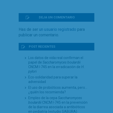
DEJA UN COMENTARIO
Has de ser
un usuario registrado
para
publicar un comentario.
POST RECIENTES
Los datos de vida real confirman el
papel de
Saccharomyces boulardii
CNCM I-745 en la erradicación de
H.
pylori
Eco-solidaridad para superar la
adversidad
El uso de probióticos aumenta, pero…
¿quién los recomienda?
Empleo de la cepa
Saccharomyces
boulardii
CNCM I-745 en la prevención
de la diarrea asociada a antibióticos
en pediatría (estudio SABURA)