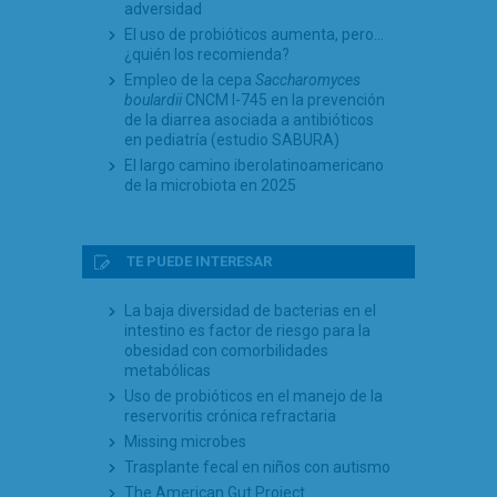
adversidad
El uso de probióticos aumenta, pero…
¿quién los recomienda?
Empleo de la cepa
Saccharomyces
boulardii
CNCM I-745 en la prevención
de la diarrea asociada a antibióticos
en pediatría (estudio SABURA)
El largo camino iberolatinoamericano
de la microbiota en 2025
TE PUEDE INTERESAR
La baja diversidad de bacterias en el
intestino es factor de riesgo para la
obesidad con comorbilidades
metabólicas
Uso de probióticos en el manejo de la
reservoritis crónica refractaria
Missing microbes
Trasplante fecal en niños con autismo
The American Gut Project