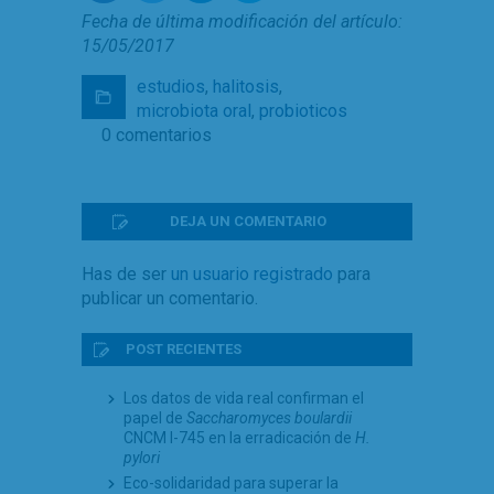
Fecha de última modificación del artículo:
15/05/2017
estudios
,
halitosis
,
microbiota oral
,
probioticos
0 comentarios
DEJA UN COMENTARIO
Has de ser
un usuario registrado
para
publicar un comentario.
POST RECIENTES
Los datos de vida real confirman el
papel de
Saccharomyces boulardii
CNCM I-745 en la erradicación de
H.
pylori
Eco-solidaridad para superar la