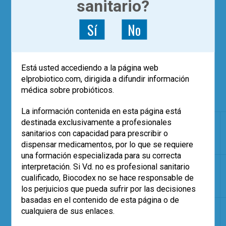
sanitario?
En conclusión, existen por el momento
Sí
No
pocos
estudios
para concluir que los
probióticos puedan recomendarse de
manera rutinaria en el tratamiento de la
halitosis, aunque los resultados son
Está usted accediendo a la página web
esperanzadores y abren una nueva
elprobiotico.com, dirigida a difundir información
alternativa terapéutica a este problema tan
médica sobre probióticos.
difícil de resolver.
La información contenida en esta página está
destinada exclusivamente a profesionales
AUTOR
CEPAS
FORMA
sanitarios con capacidad para prescribir o
GALENICA
dispensar medicamentos, por lo que se requiere
una formación especializada para su correcta
Kang
Weissella
Enjuague
interpretación. Si Vd. no es profesional sanitario
(2006)
cibaria
bucal
cualificado, Biocodex no se hace responsable de
los perjuicios que pueda sufrir por las decisiones
basadas en el contenido de esta página o de
Burton
Streptococcus
Masticable
cualquiera de sus enlaces.
(2006)
salivarius K12