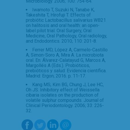
Microbiology. 2006; 100: 754-64.
Iwamoto T, Suzuki N, Tanabe K,
Takeshita T, Hirofuji T. Effects of
probiótic Lactobacillus salivarius WB21
on halitosis and oral health: an open-
label pilot trial. Oral Surgery, Oral
Medicine, Oral Pathology, Oral radiology,
and Endodontics. 2010; 110: 201-8.
Ferrer MD, López A, Carmelo-Castillo
A, Simon-Soro A, Mira A. La microbiota
oral. En: Álvarez-Calatayud G, Marcos A,
Margollés A (Eds.). Probióticos,
prebióticos y salud: Evidencia científica.
Madrid: Ergon; 2016. p. 11-17.
Kang MS, Kim BG, Chung J, Lee HC,
Oh JS. Inhibitory effect of Weissella
cibaria isolates on the production of
volatile sulphur compounds. Journal of
Clinical Periodontology. 2006; 33: 226-
32.