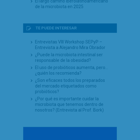
El largo camino iberolatinoamericano
de la microbiota en 2025
TE PUEDE INTERESAR
Entrevistas VIII Workshop SEPyP –
Entrevista a Alejandro Mira Obrador
¿Puede la microbiota intestinal ser
responsable de la obesidad?
El uso de probióticos aumenta, pero…
¿quién los recomienda?
¿Son eficaces todos los preparados
del mercado etiquetados como
probióticos?
¿Por qué es importante cuidar la
microbiota que tenemos dentro de
nosotros? (Entrevista al Prof. Bork)