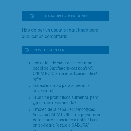
DEJA UN COMENTARIO
Has de ser
un usuario registrado
para
publicar un comentario.
POST RECIENTES
Los datos de vida real confirman el
papel de
Saccharomyces boulardii
CNCM I-745 en la erradicación de
H.
pylori
Eco-solidaridad para superar la
adversidad
El uso de probióticos aumenta, pero…
¿quién los recomienda?
Empleo de la cepa
Saccharomyces
boulardii
CNCM I-745 en la prevención
de la diarrea asociada a antibióticos
en pediatría (estudio SABURA)