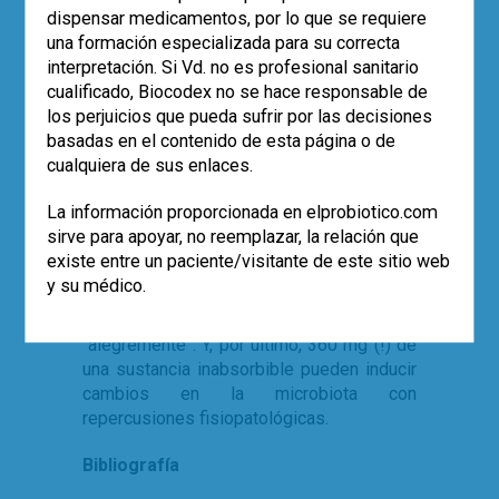
detectaron correlación positiva entre
dispensar medicamentos, por lo que se requiere
consumo de edulcorantes, peso corporal y
una formación especializada para su correcta
perímetro abdominal. Los datos
interpretación. Si Vd. no es profesional sanitario
observacionales no son prueba inequívoca
cualificado, Biocodex no se hace responsable de
de una relación causa-efecto, pero sí que
los perjuicios que pueda sufrir por las decisiones
reflejan lo que está pasando en la vida real.
basadas en el contenido de esta página o de
cualquiera de sus enlaces.
En definitiva, hay varias conclusiones
destacables. La resistencia a la insulina es
La información proporcionada en elprobiotico.com
un fenómeno en el que la
microbiota
sirve para apoyar, no reemplazar, la relación que
intestinal
está estrechamente implicada.
existe entre un paciente/visitante de este sitio web
Es aconsejable reconsiderar el riesgo-
y su médico.
beneficio de los edulcorantes artificiales,
que hoy por hoy se consumen bastante
“alegremente”. Y, por último, 360 mg (!) de
una sustancia inabsorbible pueden inducir
cambios en la microbiota con
repercusiones fisiopatológicas.
Bibliografía