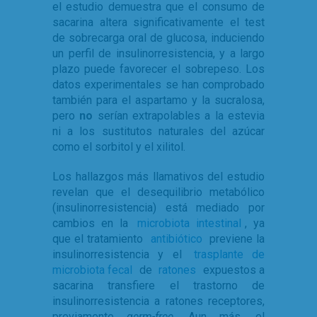
el estudio demuestra que el consumo de
sacarina altera significativamente el test
de sobrecarga oral de glucosa, induciendo
un perfil de insulinorresistencia, y a largo
plazo puede favorecer el sobrepeso. Los
datos experimentales se han comprobado
también para el aspartamo y la sucralosa,
pero
no
serían extrapolables a la estevia
ni a los sustitutos naturales del azúcar
como el sorbitol y el xilitol.
Los hallazgos más llamativos del estudio
revelan que el desequilibrio metabólico
(insulinorresistencia) está mediado por
cambios en la
microbiota intestinal
, ya
que el tratamiento
antibiótico
previene la
insulinorresistencia y el
trasplante de
microbiota fecal
de
ratones
expuestos a
sacarina transfiere el trastorno de
insulinorresistencia a ratones receptores,
previamente
germ-free
. Aun más, el