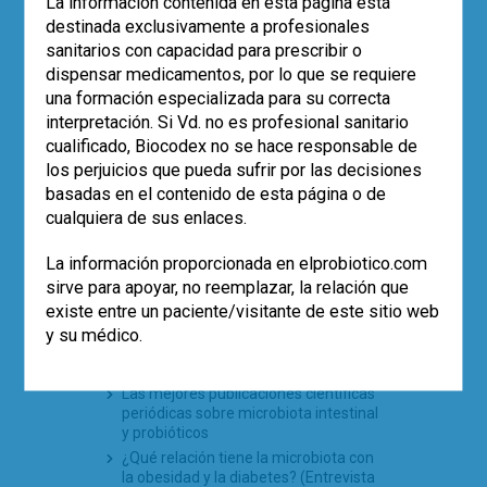
La información contenida en esta página está
de la diarrea asociada a antibióticos
destinada exclusivamente a profesionales
en pediatría (estudio SABURA)
sanitarios con capacidad para prescribir o
El largo camino iberolatinoamericano
dispensar medicamentos, por lo que se requiere
de la microbiota en 2025
una formación especializada para su correcta
interpretación. Si Vd. no es profesional sanitario
cualificado, Biocodex no se hace responsable de
TE PUEDE INTERESAR
los perjuicios que pueda sufrir por las decisiones
basadas en el contenido de esta página o de
¿Son eficaces todos los preparados
cualquiera de sus enlaces.
del mercado etiquetados como
probióticos?
La información proporcionada en elprobiotico.com
La evidencia científica del empleo de
probióticos en la diarrea aguda
sirve para apoyar, no reemplazar, la relación que
infantil. Una reflexión
existe entre un paciente/visitante de este sitio web
Empleo de probióticos en la colitis
y su médico.
microscópica. ¿Existe eficacia
demostrada que avale su empleo?
Las mejores publicaciones científicas
periódicas sobre microbiota intestinal
y probióticos
¿Qué relación tiene la microbiota con
la obesidad y la diabetes? (Entrevista