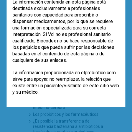
La información contenida en esta página está
El uso de probióticos aumenta, pero…
destinada exclusivamente a profesionales
¿quién los recomienda?
sanitarios con capacidad para prescribir o
Empleo de la cepa
Saccharomyces
dispensar medicamentos, por lo que se requiere
boulardii
CNCM I-745 en la prevención
una formación especializada para su correcta
de la diarrea asociada a antibióticos
en pediatría (estudio SABURA)
interpretación. Si Vd. no es profesional sanitario
El largo camino iberolatinoamericano
cualificado, Biocodex no se hace responsable de
de la microbiota en 2025
los perjuicios que pueda sufrir por las decisiones
basadas en el contenido de esta página o de
cualquiera de sus enlaces.
TE PUEDE INTERESAR
La información proporcionada en elprobiotico.com
¿Está libre de microorganismos el
sirve para apoyar, no reemplazar, la relación que
intestino del feto? ¿Puede haber una
existe entre un paciente/visitante de este sitio web
colonización intrauterina?
y su médico.
El viroma intestinal humano
Redescubriendo el eje microbiota-
intestino-cerebro
Los probióticos y los farmacéuticos
¿Es posible la transferencia de
resistencia bacteriana a antibióticos a
través de alimentos y probióticos