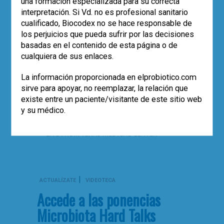
webinars, puedes…
una formación especializada para su correcta
interpretación. Si Vd. no es profesional sanitario
Leer más
cualificado, Biocodex no se hace responsable de
,
0
los perjuicios que pueda sufrir por las decisiones
francisco guarner
microbiota
basadas en el contenido de esta página o de
cualquiera de sus enlaces.
La información proporcionada en elprobiotico.com
sirve para apoyar, no reemplazar, la relación que
existe entre un paciente/visitante de este sitio web
y su médico.
|
ACTUALÍZATE
VIDEOTECA
Accede a las ponencias
Microbiota Hard Talks