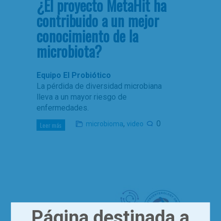
¿El proyecto MetaHit ha
contribuido a un mejor
conocimiento de la
microbiota?
Equipo El Probiótico
La pérdida de diversidad microbiana
lleva a un mayor riesgo de
enfermedades.
,
0
microbioma
video
Leer más
Página destinada a