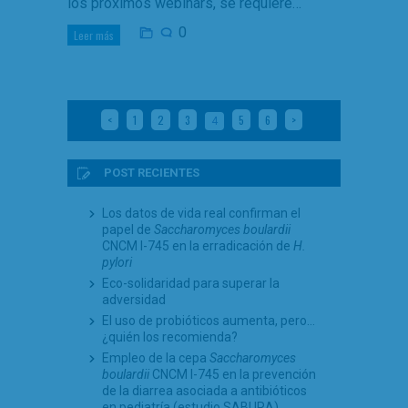
los próximos webinars, se requiere…
0
Leer más
<
1
2
3
5
6
>
4
POST RECIENTES
Los datos de vida real confirman el
papel de
Saccharomyces boulardii
CNCM I-745 en la erradicación de
H.
pylori
Eco-solidaridad para superar la
adversidad
El uso de probióticos aumenta, pero…
¿quién los recomienda?
Empleo de la cepa
Saccharomyces
boulardii
CNCM I-745 en la prevención
de la diarrea asociada a antibióticos
en pediatría (estudio SABURA)