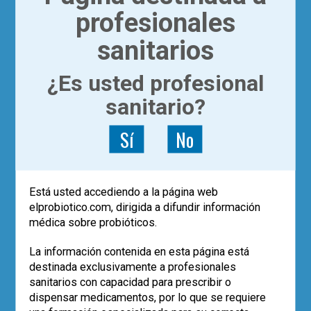
profesionales
sanitarios
|
ACTUALÍZATE
VIDEOTECA
¿Es usted profesional
Dr. F. Guarner: Exploring
sanitario?
the hidden world of Human
Gut Microbiota
Sí
No
Equipo El Probiótico
El lunes 3 de abril tendrá lugar la primera
Está usted accediendo a la página web
de las Microbiota Hard talks. Se
elprobiotico.com, dirigida a difundir información
retransmitirá en directo a las 23h (horario
médica sobre probióticos.
español) en directo desde el Texas
Medical Center. Puedes acceder a las
La información contenida en esta página está
Microbiota Hard Talks desde la página
destinada exclusivamente a profesionales
del evento. Si deseas más información
sanitarios con capacidad para prescribir o
sobre cómo registrarse y acceder a los
dispensar medicamentos, por lo que se requiere