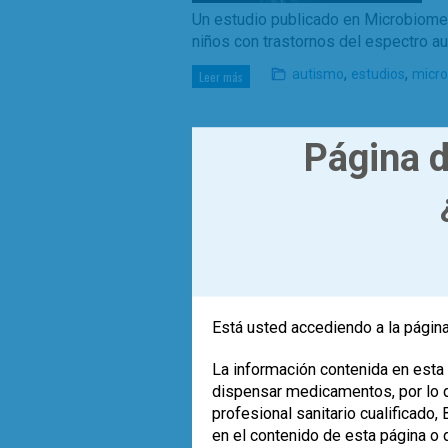
Un estudio publicado en Microbiome 
niños con trastornos del espectro aut
,
,
autismo
estudios
micr
Leer más
Página d
El microbioma intestinal de cada pe
viral.
Está usted accediendo a la página
Hay virus que pueden otorgar benefic
su cromosoma.
La información contenida en esta 
,
dispensar medicamentos, por lo qu
microbiota
virioma
Leer más
profesional sanitario cualificado
en el contenido de esta página o 