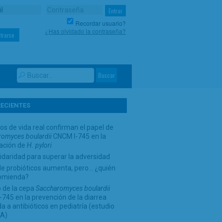
Recordar usuario?
¿Has olvidado la contraseña?
trarse
RECIENTES
os de vida real confirman el papel de
omyces boulardii
CNCM I-745 en la
cación de
H. pylori
idaridad para superar la adversidad
de probióticos aumenta, pero… ¿quién
comienda?
 de la cepa
Saccharomyces boulardii
745 en la prevención de la diarrea
a a antibióticos en pediatría (estudio
A)