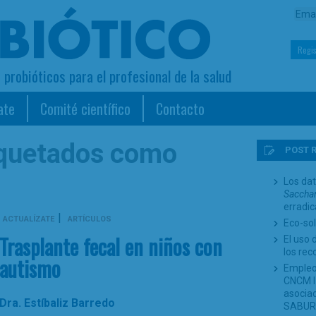
Regis
s probióticos para el profesional de la salud
ate
Comité científico
Contacto
iquetados como
POST 
Los dat
Sacchar
erradi
|
ACTUALÍZATE
ARTÍCULOS
Eco-sol
Trasplante fecal en niños con
El uso 
los re
autismo
Empleo
CNCM I-
asociad
Dra. Estíbaliz Barredo
SABUR