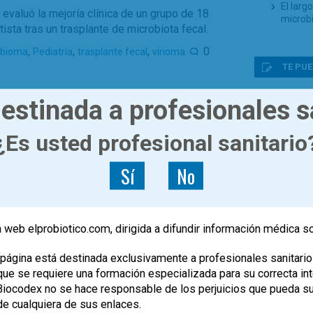
El larg
evaluó la mejoría clínica de un grupo de 18
microb
ista tras un trasplante de microbiota fecal.
,
,
,
0
obioma
Pediatría
trasplante fecal
virioma
TE PUE
¿Son ef
estinada a profesionales s
|
mercad
ACTUALÍZATE
ARTÍCULOS
El top 
El viroma intestinal humano
¿Es usted profesional sanitario
evidenc
probiót
Sí
No
¿Se pue
Dr. Francisco Guarner
de la m
El uso 
rsona tiene alrededor de 6.000 genes de tipo
los re
Nace el
 web elprobiotico.com, dirigida a difundir información médica s
ios funcionales a las bacterias al integrarse en
de Med
Microbi
página está destinada exclusivamente a profesionales sanitario
(SEMiP
0
e se requiere una formación especializada para su correcta inte
, Biocodex no se hace responsable de los perjuicios que pueda s
de cualquiera de sus enlaces.