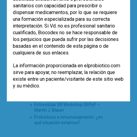
de la microbiota en 2025
sanitarios con capacidad para prescribir o
dispensar medicamentos, por lo que se requiere
una formación especializada para su correcta
interpretación. Si Vd. no es profesional sanitario
TE PUEDE INTERESAR
cualificado, Biocodex no se hace responsable de
los perjuicios que pueda sufrir por las decisiones
La Sociedad Española de Probióticos y
Prebióticos (SEPyP) participa en el
basadas en el contenido de esta página o de
«Plan estratégico y de acción para
cualquiera de sus enlaces.
reducir el riesgo de selección y
diseminación de resistencias a los
La información proporcionada en elprobiotico.com
antibióticos»
sirve para apoyar, no reemplazar, la relación que
Anuncio de presentación de El
existe entre un paciente/visitante de este sitio web
Probiótico
y su médico.
Microbiota Hard Talks – Functional
Gastrointestinal Disorders and
Microbiota
Entrevistas VIII Workshop SEPyP –
Martin J. Blaser
Probióticos e inmunosupresión: ¿en
qué situación estamos?