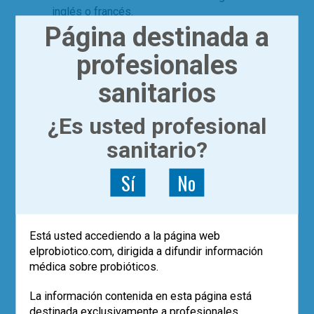
inglés o francés.
Página destinada a
Leer más
profesionales
,
,
0
estudios
Internet
probioticos
sanitarios
POST RECIENTES
¿Es usted profesional
sanitario?
Los datos de vida real confirman el
papel de
Saccharomyces boulardii
CNCM I-745 en la erradicación de
H.
Sí
No
pylori
Eco-solidaridad para superar la
adversidad
El uso de probióticos aumenta, pero…
Está usted accediendo a la página web
¿quién los recomienda?
elprobiotico.com, dirigida a difundir información
Empleo de la cepa
Saccharomyces
médica sobre probióticos.
boulardii
CNCM I-745 en la prevención
de la diarrea asociada a antibióticos
La información contenida en esta página está
en pediatría (estudio SABURA)
destinada exclusivamente a profesionales
El largo camino iberolatinoamericano