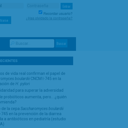
Recordar usuario?
¿Has olvidado la contraseña?
trarse
RECIENTES
os de vida real confirman el papel de
omyces boulardii
CNCM I-745 en la
cación de
H. pylori
idaridad para superar la adversidad
de probióticos aumenta, pero… ¿quién
comienda?
 de la cepa
Saccharomyces boulardii
745 en la prevención de la diarrea
a a antibióticos en pediatría (estudio
A)