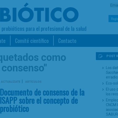
Regis
s probióticos para el profesional de la salud
ate
Comité científico
Contacto
iquetados como
POST 
 consenso"
Los dat
Sacchar
erradi
|
ACTUALÍZATE
ARTÍCULOS
Eco-sol
Documento de consenso de la
El uso 
los re
ISAPP sobre el concepto de
Empleo
probiótico
CNCM I-
asociad
SABUR