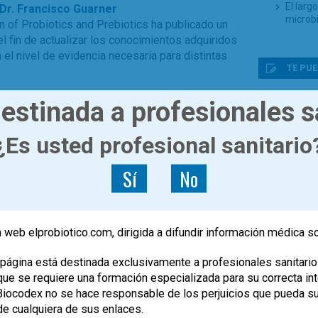
El larg
Dr. Francisco Guarner
microb
on of Probiotics and Prebiotics ha publicado un
fin de actualizar los conocimientos adquiridos
 el nivel de evidencia necesaria para distintas
TE PUE
Impacto
estinada a profesionales s
intesti
,
,
,
,
,
estudios
ISAPP
microbiota
prebioticos
antibió
¿Es usted profesional sanitario
Redescu
cerebr
Sí
No
Los pr
no mic
<
1
2
World 
Traspla
con sín
 web elprobiotico.com, dirigida a difundir información médica s
libres
informa
página está destinada exclusivamente a profesionales sanitario
microb
e se requiere una formación especializada para su correcta inte
, Biocodex no se hace responsable de los perjuicios que pueda s
de cualquiera de sus enlaces.