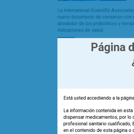
La International Scientific Associati
nuevo documento de consenso con el 
alrededor de los probióticos y revisa
indicaciones de salud.
Leer más
Página d
,
bacterias
documento de consenso
,
0
probioticos
sistema inmune
Está usted accediendo a la página
La información contenida en esta 
dispensar medicamentos, por lo qu
profesional sanitario cualificado
en el contenido de esta página o 