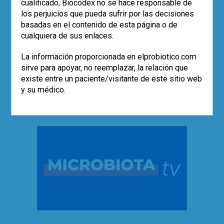
cualificado, Biocodex no se hace responsable de
los perjuicios que pueda sufrir por las decisiones
TE PUEDE INTERESAR
basadas en el contenido de esta página o de
cualquiera de sus enlaces.
El papel de los probióticos en el
síndrome del intestino irritable
La información proporcionada en elprobiotico.com
La microbiota y los probióticos en los
cómics
sirve para apoyar, no reemplazar, la relación que
Probióticos y COVID-19
existe entre un paciente/visitante de este sitio web
Probióticos y salud digestiva
y su médico.
Y de los prebióticos, ¿no hablamos?