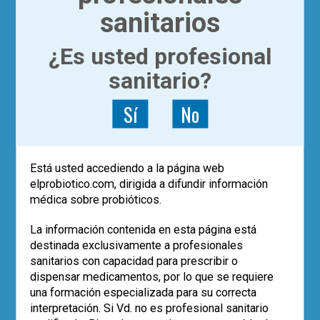
,
,
farmacomicrobiómica
microbiota
sanitarios
0
nuevas tecnologías
¿Es usted profesional
sanitario?
POST RECIENTES
Sí
No
Los datos de vida real confirman el
papel de
Saccharomyces boulardii
CNCM I-745 en la erradicación de
H.
pylori
Eco-solidaridad para superar la
Está usted accediendo a la página web
adversidad
elprobiotico.com, dirigida a difundir información
El uso de probióticos aumenta, pero…
médica sobre probióticos.
¿quién los recomienda?
Empleo de la cepa
Saccharomyces
La información contenida en esta página está
boulardii
CNCM I-745 en la prevención
destinada exclusivamente a profesionales
de la diarrea asociada a antibióticos
sanitarios con capacidad para prescribir o
en pediatría (estudio SABURA)
dispensar medicamentos, por lo que se requiere
El largo camino iberolatinoamericano
de la microbiota en 2025
una formación especializada para su correcta
interpretación. Si Vd. no es profesional sanitario