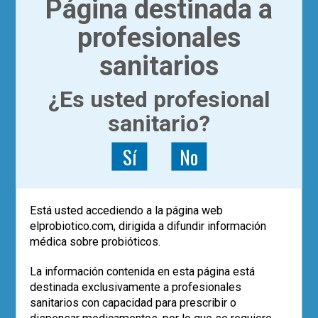
Página destinada a
Quigley es Chair
of medicine del
profesionales
David M,
Underwood
sanitarios
(Texas) y Ex
presidente de la
World Gastroenterology
¿Es usted profesional
Organization.
sanitario?
Si deseas más información sobre cómo
registrarse y acceder a los webinars,
Sí
No
puedes visitar estas
instrucciones de
uso
.
Está usted accediendo a la página web
elprobiotico.com, dirigida a difundir información
médica sobre probióticos.
Fecha de última modificación del artículo:
La información contenida en esta página está
10/07/2018
destinada exclusivamente a profesionales
sanitarios con capacidad para prescribir o
0 comentarios