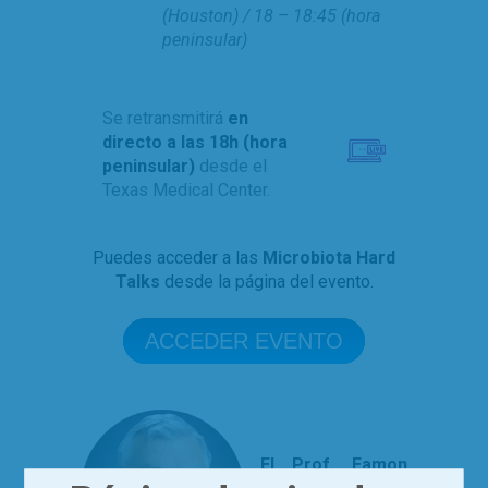
(Houston) / 18 – 18:45 (hora
peninsular)
Se retransmitirá
en
directo a las 18h (hora
peninsular)
desde el
Texas Medical Center.
Puedes acceder a las
Microbiota Hard
Talks
desde la página del evento.
ACCEDER EVENTO
El Prof. Eamon