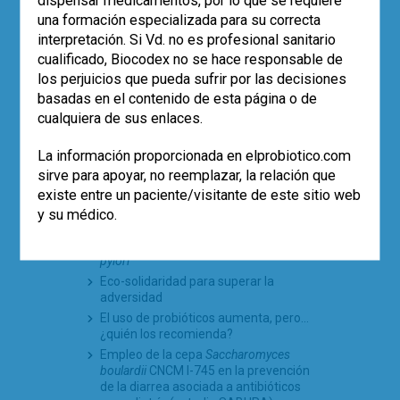
dispensar medicamentos, por lo que se requiere
una formación especializada para su correcta
interpretación. Si Vd. no es profesional sanitario
cualificado, Biocodex no se hace responsable de
DEJA UN COMENTARIO
los perjuicios que pueda sufrir por las decisiones
basadas en el contenido de esta página o de
Has de ser
un usuario registrado
para
cualquiera de sus enlaces.
publicar un comentario.
La información proporcionada en elprobiotico.com
POST RECIENTES
sirve para apoyar, no reemplazar, la relación que
existe entre un paciente/visitante de este sitio web
Los datos de vida real confirman el
y su médico.
papel de
Saccharomyces boulardii
CNCM I-745 en la erradicación de
H.
pylori
Eco-solidaridad para superar la
adversidad
El uso de probióticos aumenta, pero…
¿quién los recomienda?
Empleo de la cepa
Saccharomyces
boulardii
CNCM I-745 en la prevención
de la diarrea asociada a antibióticos