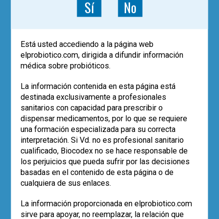
Sí
No
Has de ser
un usuario registrado
para
publicar un comentario.
POST RECIENTES
Está usted accediendo a la página web
elprobiotico.com, dirigida a difundir información
Los datos de vida real confirman el
médica sobre probióticos.
papel de
Saccharomyces boulardii
CNCM I-745 en la erradicación de
H.
La información contenida en esta página está
pylori
destinada exclusivamente a profesionales
Eco-solidaridad para superar la
sanitarios con capacidad para prescribir o
adversidad
dispensar medicamentos, por lo que se requiere
El uso de probióticos aumenta, pero…
una formación especializada para su correcta
¿quién los recomienda?
interpretación. Si Vd. no es profesional sanitario
Empleo de la cepa
Saccharomyces
boulardii
CNCM I-745 en la prevención
cualificado, Biocodex no se hace responsable de
de la diarrea asociada a antibióticos
los perjuicios que pueda sufrir por las decisiones
en pediatría (estudio SABURA)
basadas en el contenido de esta página o de
El largo camino iberolatinoamericano
cualquiera de sus enlaces.
de la microbiota en 2025
La información proporcionada en elprobiotico.com
sirve para apoyar, no reemplazar, la relación que