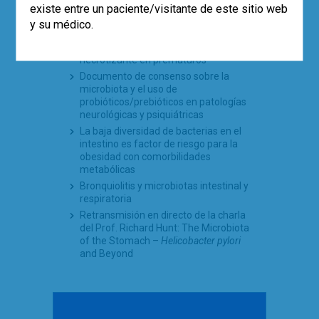
TE PUEDE INTERESAR
existe entre un paciente/visitante de este sitio web
y su médico.
Seguridad en el empleo de probióticos
en la prevención de la enterocolitis
necrotizante en prematuros
Documento de consenso sobre la
microbiota y el uso de
probióticos/prebióticos en patologías
neurológicas y psiquiátricas
La baja diversidad de bacterias en el
intestino es factor de riesgo para la
obesidad con comorbilidades
metabólicas
Bronquiolitis y microbiotas intestinal y
respiratoria
Retransmisión en directo de la charla
del Prof. Richard Hunt: The Microbiota
of the Stomach –
Helicobacter pylori
and Beyond