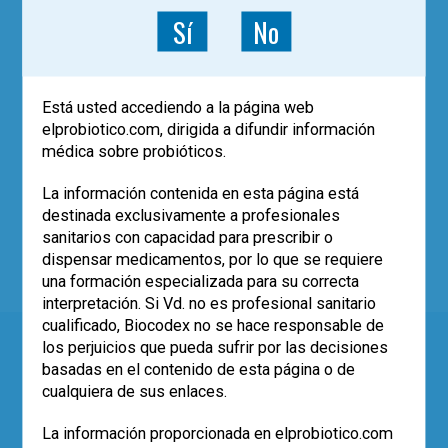
Sí
No
Usuarios registrados
Email
Está usted accediendo a la página web
elprobiotico.com, dirigida a difundir información
Contraseña
médica sobre probióticos.
La información contenida en esta página está
Recordar
destinada exclusivamente a profesionales
¿Olvidaste tu contraseña?
Olvidé mi
sanitarios con capacidad para prescribir o
contraseña
dispensar medicamentos, por lo que se requiere
¿Nuevo usuario?
Clic aquí para registrarse
una formación especializada para su correcta
interpretación. Si Vd. no es profesional sanitario
cualificado, Biocodex no se hace responsable de
los perjuicios que pueda sufrir por las decisiones
basadas en el contenido de esta página o de
Evidencia y práctica clínica de los probióticos para
cualquiera de sus enlaces.
el profesional de la salud
La información proporcionada en elprobiotico.com
VIDEOTECA