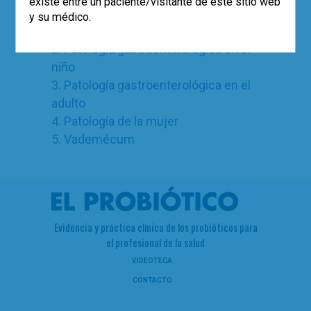
existe entre un paciente/visitante de este sitio web
y su médico.
1. Probióticos. Generalidades
2. Patología gastroenterológica en el
niño
3. Patología gastroenterológica en el
adulto
4. Patología de la mujer
5. Vademécum
Evidencia y práctica clínica de los probióticos para
el profesional de la salud
VIDEOTECA
CONTACTO