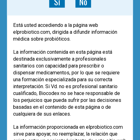
Sí
No
Gregorio Marañón. Madrid
Martínez Gómez, Mª José
Está usted accediendo a la página web
Servicio de Gastroenterología
elprobiotico.com, dirigida a difundir información
médica sobre probióticos.
Hospital Infantil Universitario Niño
Jesús. Madrid
La información contenida en esta página está
destinada exclusivamente a profesionales
Albertos Rubio, Sonia
sanitarios con capacidad para prescribir o
Servicio de Aparato Digestivo
dispensar medicamentos, por lo que se requiere
una formación especializada para su correcta
Fundación Jiménez Díaz. Madrid
interpretación. Si Vd. no es profesional sanitario
cualificado, Biocodex no se hace responsable de
Galicia de Pedro, Ignacio
los perjuicios que pueda sufrir por las decisiones
Farmacólogo Clínico
basadas en el contenido de esta página o de
Coordinador Ensayos Clínicos
cualquiera de sus enlaces.
UCICEC La Paz
La información proporcionada en elprobiotico.com
Hospital Universitario La Paz. Madrid
sirve para apoyar, no reemplazar, la relación que
Contenido: