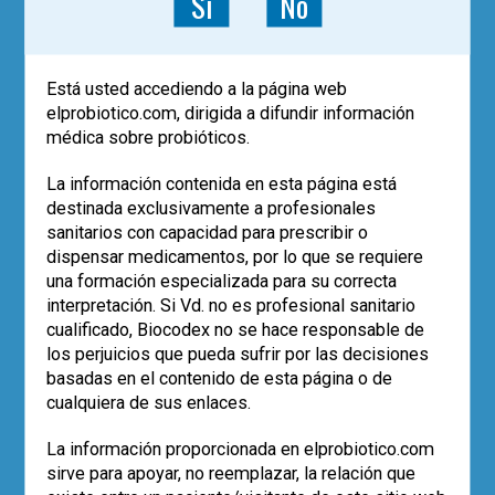
Sí
No
Gregorio Marañón. Madrid
Martínez Gómez, Mª José
Está usted accediendo a la página web
Servicio de Gastroenterología
elprobiotico.com, dirigida a difundir información
médica sobre probióticos.
Hospital Infantil Universitario Niño
Jesús. Madrid
La información contenida en esta página está
destinada exclusivamente a profesionales
Albertos Rubio, Sonia
sanitarios con capacidad para prescribir o
Servicio de Aparato Digestivo
dispensar medicamentos, por lo que se requiere
una formación especializada para su correcta
Fundación Jiménez Díaz. Madrid
interpretación. Si Vd. no es profesional sanitario
cualificado, Biocodex no se hace responsable de
Galicia de Pedro, Ignacio
los perjuicios que pueda sufrir por las decisiones
Farmacólogo Clínico
basadas en el contenido de esta página o de
Coordinador Ensayos Clínicos
cualquiera de sus enlaces.
UCICEC La Paz
La información proporcionada en elprobiotico.com
Hospital Universitario La Paz. Madrid
sirve para apoyar, no reemplazar, la relación que
Contenido: