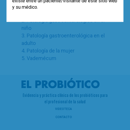
existe entre un paciente/visitante de este sitio web
y su médico.
1. Probióticos. Generalidades
2. Patología gastroenterológica en el
niño
3. Patología gastroenterológica en el
adulto
4. Patología de la mujer
5. Vademécum
Evidencia y práctica clínica de los probióticos para
el profesional de la salud
VIDEOTECA
CONTACTO