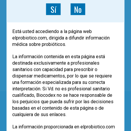
Sí
No
Usuarios registrados
Email
Está usted accediendo a la página web
elprobiotico.com, dirigida a difundir información
Contraseña
médica sobre probióticos.
La información contenida en esta página está
Recordar
destinada exclusivamente a profesionales
¿Olvidaste tu contraseña?
Olvidé mi
sanitarios con capacidad para prescribir o
contraseña
dispensar medicamentos, por lo que se requiere
¿Nuevo usuario?
Clic aquí para registrarse
una formación especializada para su correcta
interpretación. Si Vd. no es profesional sanitario
cualificado, Biocodex no se hace responsable de
los perjuicios que pueda sufrir por las decisiones
basadas en el contenido de esta página o de
Evidencia y práctica clínica de los probióticos para
cualquiera de sus enlaces.
el profesional de la salud
La información proporcionada en elprobiotico.com
VIDEOTECA