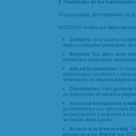
2. Finalidades de los tratamientos
El responsable del tratamiento de s
BIOCODEX recaba sus datos personal
Contacto:
Si el usuario contac
dudas y consultas planteadas, en a
Registro:
Sus datos serán trata
contenidos reservados exclusivame
Alta en la newsletter:
Si el u
determinados productos o servicios
información, en aquellas páginas w
Comentarios:
Para gestionar 
su disposición, en aquellas página
Acceso a formaciones y we
gestionaremos sus datos para dicha
su participación y el acceso a lo
se facilite dicha opción.
Acceso a su área privada:
Fac
inscripción a los Webinar que BIO