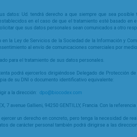
us datos: Ud. tendrá derecho a que siempre que sea posible 
tablecidos en el caso de que el tratamiento esté basado en el
solicitar que sus datos personales sean comunicados a otro resp
en la Ley de Servicios de la Sociedad de la Información y Come
nsentimiento al envío de comunicaciones comerciales por medio
do para el tratamiento de sus datos personales.
stenta podrá ejercerlos dirigiéndose Delegado de Protección d
a de su DNI o documento identificativo equivalente:
gir a la dirección:
dpo@biocodex.com
EX, 7 avenue Gallieni, 94250 GENTILLY, Francia. Con la referencia
ejercer un derecho en concreto, pero tenga la necesidad de real
tos de carácter personal también podrá dirigirse a las direccion