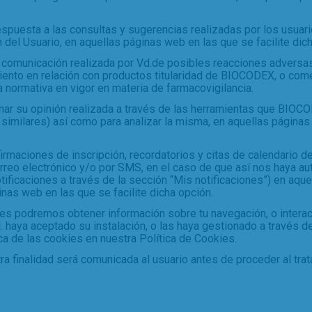
respuesta a las consultas y sugerencias realizadas por los usuari
el Usuario, en aquellas páginas web en las que se facilite dich
 comunicación realizada por Vd.de posibles reacciones adversas
iento en relación con productos titularidad de BIOCODEX, o com
 normativa en vigor en materia de farmacovigilancia.
ar su opinión realizada a través de las herramientas que BIOC
s similares) así como para analizar la misma, en aquellas páginas
firmaciones de inscripción, recordatorios y citas de calendario de
orreo electrónico y/o por SMS, en el caso de que así nos haya au
tificaciones a través de la sección “Mis notificaciones”) en aq
inas web en las que se facilite dicha opción.
ies podremos obtener información sobre tu navegación, o intera
. haya aceptado su instalación, o las haya gestionado a través d
a de las cookies en nuestra Política de Cookies.
ra finalidad será comunicada al usuario antes de proceder al tra