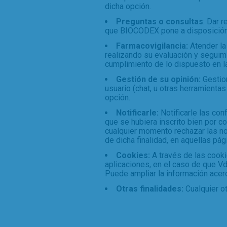
dicha opción.
Preguntas o consultas
: Dar 
que BIOCODEX pone a disposición d
Farmacovigilancia:
Atender la
realizando su evaluación y seguim
cumplimiento de lo dispuesto en la
Gestión de su opinión:
Gestion
usuario (chat, u otras herramienta
opción.
Notificarle:
Notificarle las con
que se hubiera inscrito bien por c
cualquier momento rechazar las no
de dicha finalidad, en aquellas pág
Cookies:
A través de las cook
aplicaciones, en el caso de que Vd
Puede ampliar la información acerc
Otras finalidades:
Cualquier ot