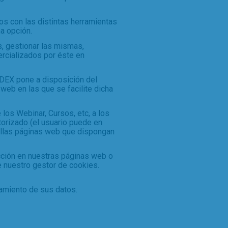
os con las distintas herramientas
a opción.
, gestionar las mismas,
ercializados por éste en
ODEX pone a disposición del
 web en las que se facilite dicha
 los Webinar, Cursos, etc, a los
torizado (el usuario puede en
uellas páginas web que dispongan
cción en nuestras páginas web o
e nuestro gestor de cookies.
tamiento de sus datos.