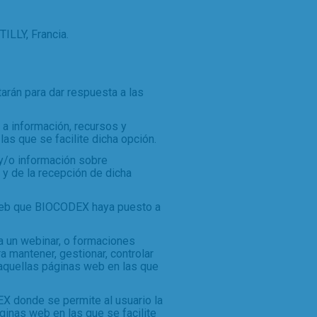
ILLY, Francia.
arán para dar respuesta a las
 a información, recursos y
as que se facilite dicha opción.
y/o información sobre
 y de la recepción de dicha
 web que BIOCODEX haya puesto a
a un webinar, o formaciones
a mantener, gestionar, controlar
 aquellas páginas web en las que
EX donde se permite al usuario la
inas web en las que se facilite