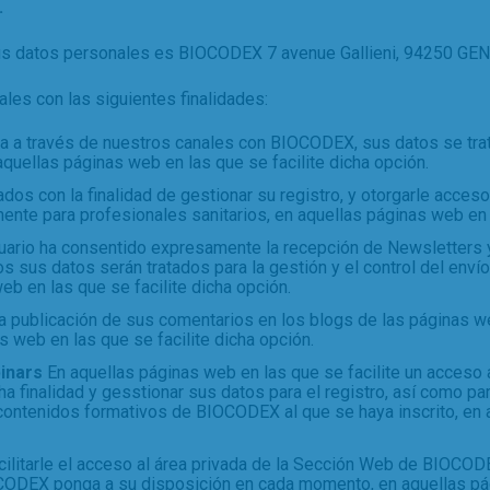
.
us datos personales es BIOCODEX 7 avenue Gallieni, 94250 GENT
es con las siguientes finalidades:
ta a través de nuestros canales con BIOCODEX, sus datos se trat
quellas páginas web en las que se facilite dicha opción.
dos con la finalidad de gestionar su registro, y otorgarle acceso
nte para profesionales sanitarios, en aquellas páginas web en l
suario ha consentido expresamente la recepción de Newsletters 
 sus datos serán tratados para la gestión y el control del envío
eb en las que se facilite dicha opción.
la publicación de sus comentarios en los blogs de las páginas
s web en las que se facilite dicha opción.
binars
En aquellas páginas web en las que se facilite un acceso 
 finalidad y gesstionar sus datos para el registro, así como par
s contenidos formativos de BIOCODEX al que se haya inscrito, en
ilitarle el acceso al área privada de la Sección Web de BIOCOD
CODEX ponga a su disposición en cada momento, en aquellas pág