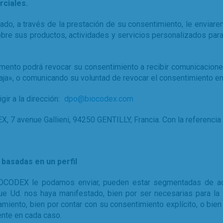
ciales.
ado, a través de la prestación de su consentimiento, le envia
bre sus productos, actividades y servicios personalizados par
ento podrá revocar su consentimiento a recibir comunicacione
aja», o comunicando su voluntad de revocar el consentimiento en
gir a la dirección:
dpo@biocodex.com
EX, 7 avenue Gallieni, 94250 GENTILLY, Francia. Con la referencia
basadas en un perfil
CODEX le podamos enviar, pueden estar segmentadas de acue
ue Ud. nos haya manifestado, bien por ser necesarias para la 
amiento, bien por contar con su consentimiento explícito, o bie
ente en cada caso.